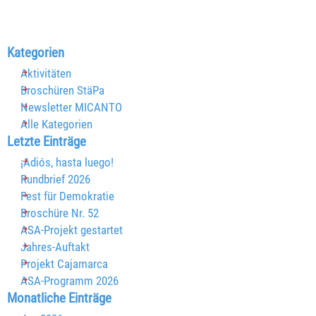
Block überspringen Kategorien
Kategorien
Aktivitäten
Broschüren StäPa
Newsletter MICANTO
Alle Kategorien
Block überspringen Letzte Einträge
Letzte Einträge
¡Adiós, hasta luego!
Rundbrief 2026
Fest für Demokratie
Broschüre Nr. 52
ASA-Projekt gestartet
Jahres-Auftakt
Projekt Cajamarca
ASA-Programm 2026
Block überspringen Monatliche Einträge
Monatliche Einträge