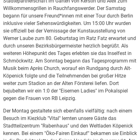
Städtepartnerschaft im Garten von Kerstin und Alex zum
Willkommensgrillen in Rauchfangswerder. Der Samstag
begann für unsere Freund*innen mit einer Tour durch Berlin
inklusive vieler Sehenswürdigkeiten. Um 15:00 Uhr wurden
sie offiziell bei der Vernissage der Kunstausstellung von
Werner Laube zum 80. Geburtstag im Ratz Fatz erwartet und
durch unseren Bezirksbürgermeister herzlich begrüßt. Als
weiteren Höhepunkt des Tages erlebten sie das Inselfest in
Schmöckwitz. Am Sonntag begann das Tagesprogramm mit
Musik beim Après Church, worauf ein Rundgang durch Alt-
Köpenick folgte und die Teilnehmenden bei großer Hitze
weiter zum Stadion an der Alten Försterei liefen. Dort
bejubelten wir ein 1:0 der "Eisernen Ladies" im Pokalspiel
gegen die Frauen von RB Leipzig.
Der Montag gestaltete sich ebenfalls vielfältig: nach einem
Besuch im Kiezklub "Vital" lernten unsere Gäste das
Stadtteilzentrum "Rabenhaus" und den Weltladen Köpenick
kennen. Bei einem "Öko-Fairen Einkauf" bekamen sie Einblick