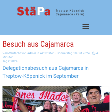
Direkt zum Seiteninhalt
Menü überspringen
Besuch aus Cajamarca
Veröffentlicht von
admin
in
Aktivitäten
· Donnerstag 10 Okt 2024 ·
4
Minuten
Tags:
2024
Delegationsbesuch aus Cajamarca in
Treptow-Köpenick im September