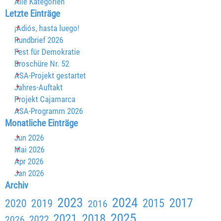
Alle Kategorien
Block überspringen Letzte Einträge
Letzte Einträge
¡Adiós, hasta luego!
Rundbrief 2026
Fest für Demokratie
Broschüre Nr. 52
ASA-Projekt gestartet
Jahres-Auftakt
Projekt Cajamarca
ASA-Programm 2026
Block überspringen Monatliche Einträge
Monatliche Einträge
Jun 2026
Mai 2026
Apr 2026
Jan 2026
Block überspringen Archiv
Archiv
2023
2024
2017
2015
2020
2019
2016
2025
2021
2018
2026
2022