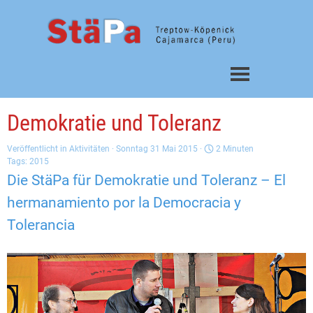
Direkt zum Seiteninhalt
Menü überspringen
Demokratie und Toleranz
Veröffentlicht in
Aktivitäten
· Sonntag 31 Mai 2015 ·
2 Minuten
Tags:
2015
Die StäPa für Demokratie und Toleranz – El
hermanamiento por la Democracia y
Tolerancia