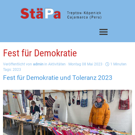
Direkt zum Seiteninhalt
Menü überspringen
Fest für Demokratie
Veröffentlicht von
admin
in
Aktivitäten
· Montag 08 Mai 2023 ·
1 Minuten
Tags:
2023
Fest für Demokratie und Toleranz 2023