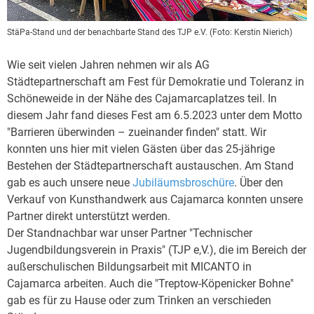
StäPa-Stand und der benachbarte Stand des TJP e.V. (
Foto:
Kerstin Nierich)
Wie seit vielen Jahren nehmen wir als AG
Städtepartnerschaft am Fest für Demokratie und Toleranz in
Schöneweide in der Nähe des Cajamarcaplatzes teil. In
diesem Jahr fand dieses Fest am 6.5.2023 unter dem Motto
"Barrieren überwinden – zueinander finden" statt. Wir
konnten
uns
hier mit vielen Gästen über das 25-jährige
Bestehen der
Städtepartnerschaft
austauschen. Am Stand
gab es auch unsere neue
Jubiläumsbroschüre
. Über den
Verkauf von Kunsthandwerk aus Cajamarca konnten unsere
Partner direkt unterstützt werden.
Der Standnachbar war unser Partner "Technischer
Jugendbildungsverein in Praxis" (TJP e,V.), die im Bereich der
außerschulischen Bildungsarbeit mit MICANTO in
Cajamarca arbeiten. Auch die "Treptow-Köpenicker Bohne"
gab es für zu Hause oder zum Trinken an verschieden