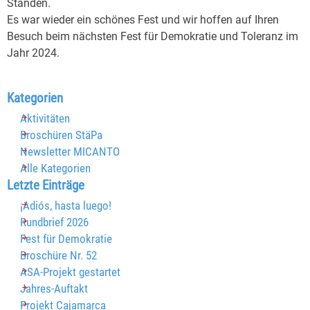
Ständen.
Es war wieder ein schönes Fest und wir hoffen auf Ihren
Besuch beim nächsten Fest für Demokratie und Toleranz im
Jahr 2024.
Block überspringen Kategorien
Kategorien
Aktivitäten
Broschüren StäPa
Newsletter MICANTO
Alle Kategorien
Block überspringen Letzte Einträge
Letzte Einträge
¡Adiós, hasta luego!
Rundbrief 2026
Fest für Demokratie
Broschüre Nr. 52
ASA-Projekt gestartet
Jahres-Auftakt
Projekt Cajamarca