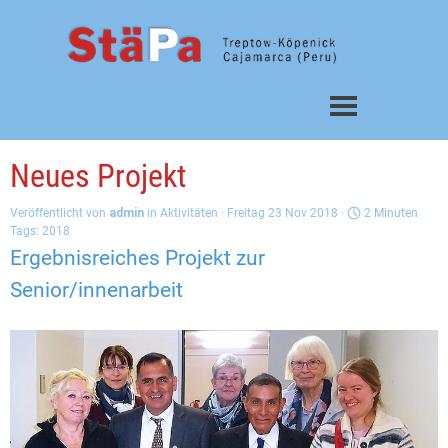
Direkt zum Seiteninhalt
Menü überspringen
Neues Projekt
Veröffentlicht von
admin
in
Aktivitäten
· Freitag 23 Nov 2018 ·
2 Minuten
Tags:
2018
Ergebnisreiches Projekt zur
Senior/innenarbeit