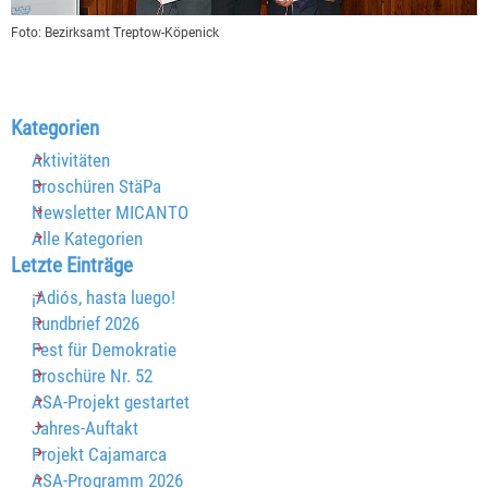
Foto:
Bezirksamt Treptow-Köpenick
Block überspringen Kategorien
Kategorien
Aktivitäten
Broschüren StäPa
Newsletter MICANTO
Alle Kategorien
Block überspringen Letzte Einträge
Letzte Einträge
¡Adiós, hasta luego!
Rundbrief 2026
Fest für Demokratie
Broschüre Nr. 52
ASA-Projekt gestartet
Jahres-Auftakt
Projekt Cajamarca
ASA-Programm 2026