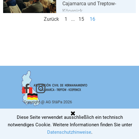
Cajamarca und Treptow-
Köpenick
Zurück
Gehen Sie zu Seite:
1
...
Gehen Sie zu Seite:
15
Aktuelle Seite:
16
Copyright @ AG StäPa 2026
Zurück zum Seiteninhalt
Diese Seite verwendet ausschließlich ein technisch
notwendiges Cookie
.
Weitere Informationen finden Sie unter
Datenschutzhinweise
.